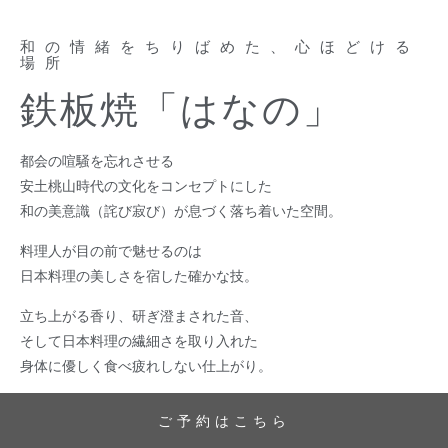
和の情緒をちりばめた、心ほどける
場所
鉄板焼「はなの」
都会の喧騒を忘れさせる
安土桃山時代の文化をコンセプトにした
和の美意識（詫び寂び）が息づく落ち着いた空間。
料理人が目の前で魅せるのは
日本料理の美しさを宿した確かな技。
立ち上がる香り、研ぎ澄まされた音、
そして日本料理の繊細さを取り入れた
身体に優しく食べ疲れしない仕上がり。
派手な演出よりも、確かな安心と納得を。
ご予約はこちら
日常も非日常も、五感すべてで愉しむ美食の旅を